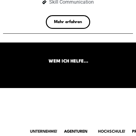
Skill Communication
Mehr erfahren
WEM ICH HELFE...
UNTERNEHMEN
AGENTUREN
HOCHSCHULEN
P