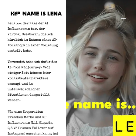
Zum
Inhalt
HER NAME IS LENA
springen
Lena ist der Name der AI
Influencerin bzw. der
Virtual Creatorin, die ich
kürzlich im Rahmen eines AI-
Workshops in einer Vorlesung
erstellt habe.
Verwendet habe ich dafür das
AI-Tool Midjourney. Seit
einiger Zeit können hier
konsistente Charaktere
erzeugt und in
unterschiedlichen
Situationen dargestellt
werden.
Wie eine Kooperation
zwischen Marke und KI-
Influencerin (Lil Miquela,
2,6 Millionen Follower auf
Instagram) aussehen kann, hat