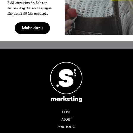
BMW kürzlich im Rahmen
seiner digitalen Kampagne
für den BMW iX2 gezeigt.
Mehr dazu
HOME
ABOUT
PORTFOLIO