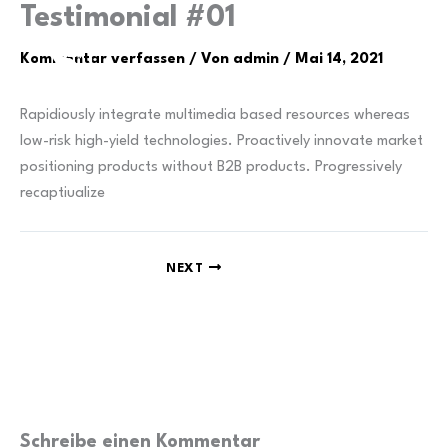
Zum
Testimonial #01
Inhalt
Kommentar verfassen
/ Von
admin
/
Mai 14, 2021
springen
Rapidiously integrate multimedia based resources whereas
low-risk high-yield technologies. Proactively innovate market
positioning products without B2B products. Progressively
recaptiualize
NEXT
Schreibe einen Kommentar